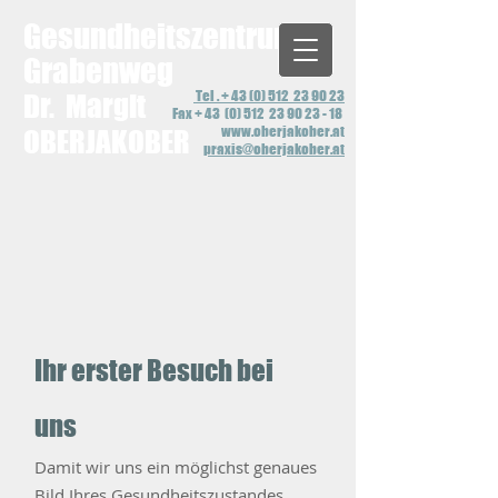
Gesundheitszentrum
Grabenweg
Tel . + 43 (0) 512 23 90 23
Dr. Margit
Fax + 43 (0) 512 23 90 23 - 18
www.oberjakober.at
OBERJAKOBE
R
praxis@oberjakober.at
Ihr erster Besuch bei
uns
Damit wir uns ein möglichst genaues
Bild Ihres Gesundheitszustandes