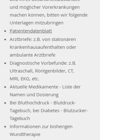
und möglicher Vorerkrankung
en
machen können, bitten wir folgende
Unterlagen mit
zubringen​
Patientendatenblatt
Arztbriefe: z.
B. von stationären
Krankenhausaufenthalten oder
ambulante Arztbriefe
Diagnostische V
orbefunde: z.B.
Ultraschall, R
öntgenbilder
, CT,
MRI,
EKG, etc.
Aktuelle Medikamente - Liste der
Namen und Dosierung
Bei Bluthochdruck - Blutdruck-
T
agebuch, bei Diabetes - Blutzucker-
Tagebuch
Informationen zur bisherigen
W
undtherapie