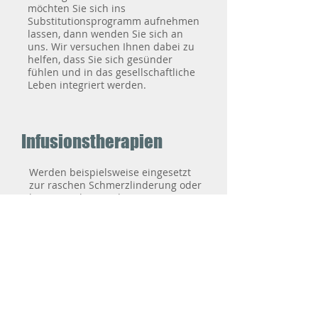
möchten Sie sich ins
Substitutionsprogramm aufnehmen
lassen, dann wenden Sie sich an
uns. Wir versuchen Ihnen dabei zu
helfen, dass Sie sich gesünder
fühlen und in das gesellschaftliche
Leben integriert werden.
Infusionstherapien
Werden beispielsweise eingesetzt
zur raschen Schmerzlinderung oder
bei Mangelzuständen, einer
Flüssigkeits-zufuhr bei
Austrocknung (z.B. bei großer Hitze)
aber auch die Gabe von Antibiotika
bei schweren Infektionen. Die
Dauer beträgt je nach Art und
Menge der Infusionslösung
zwischen 20 und 45 Minuten.